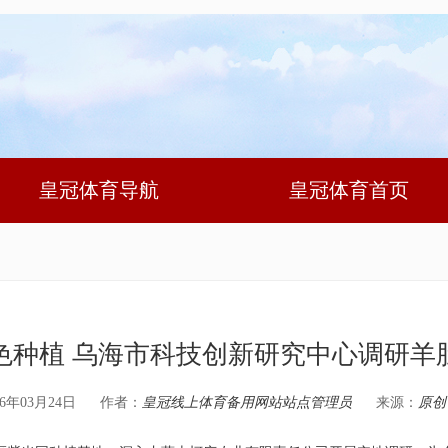
皇冠体育导航
皇冠体育首页
色种植 乌海市科技创新研究中心调研羊
6年03月24日
作者：
皇冠线上体育备用网站站点管理员
来源：
原创