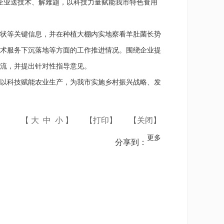
企业送技术、解难题，以科技力量赋能我市特色食用
状等关键信息，并在种植大棚内实地察看羊肚菌长势
术服务下沉落地等方面的工作推进情况。围绕企业提
流，并提出针对性指导意见。
以科技赋能农业生产，为我市实施乡村振兴战略、发
【
大
中
小
】
【
打印
】
【
关闭
】
更多
分享到：