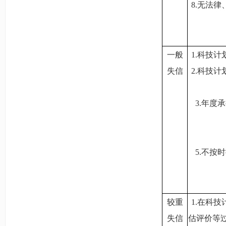
8.
无法律
一般
1.
科技计
失信
2.
科技计
3.
年度承
5.
不按时
较重
1.
在科技
失信
估评价等