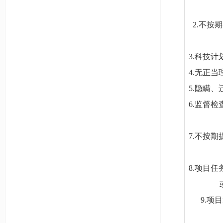
2.
不按期
3.
科技计
4.
无正当
5.
隐瞒、
6.
监督检
7.
不按期
8.
项目任
9.
项目