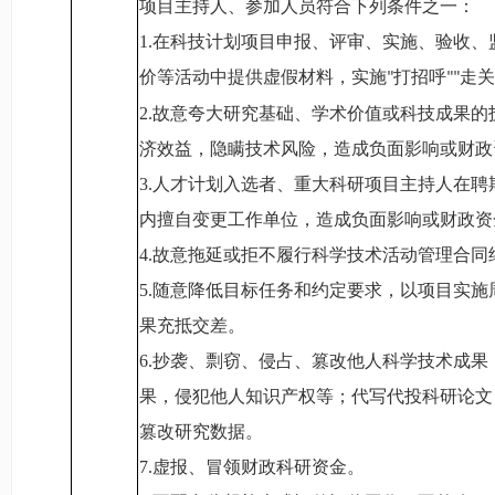
项目主持人、参加人员符合下列条件之一：
1.
在科技计划项目申报、评审、实施、验收、
价等活动中提供虚假材料，实施
打招呼
走关
"
""
2.
故意夸大研究基础、学术价值或科技成果的
济效益，隐瞒技术风险，造成负面影响或财政
3.
人才计划入选者、重大科研项目主持人在聘
内擅自变更工作单位，造成负面影响或财政资
4.
故意拖延或拒不履行科学技术活动管理合同
5.
随意降低目标任务和约定要求，以项目实施
果充抵交差。
6.
抄袭、剽窃、侵占、篡改他人科学技术成果
果，侵犯他人知识产权等；代写代投科研论文
篡改研究数据。
7.
虚报、冒领财政科研资金。