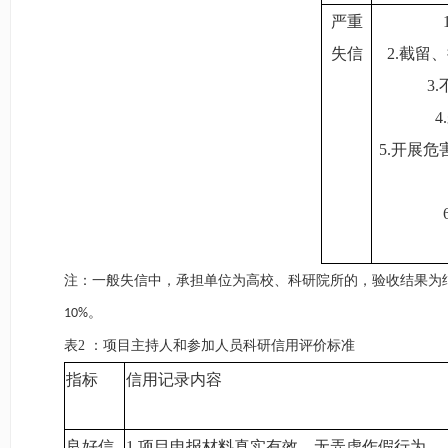
严重
失信
2.
截留、
3.
4.
5.
开展危
注：一般失信中，承担单位为高校、科研院所的，验收结果为
。
10%
表2
：
项目主持人和参加人员科研信用评价标准
指标
信用记录内容
良好信
1.
项目申报材料真实有效，无弄虚作假行为。