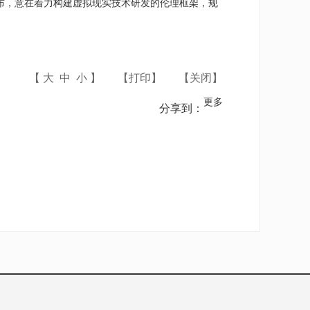
公布，意在着力构建虚拟现实技术研发的伦理框架，规
【
大
中
小
】
【
打印
】
【
关闭
】
更多
分享到：