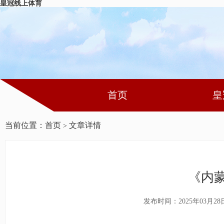
皇冠线上体育
首页
皇
当前位置：
首页
文章详情
>
《内
发布时间：2025年03月28