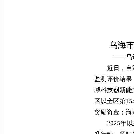
乌海
——
乌
近日，自
监测评价结果
域科技创新能
区以全区第1
奖励资金；海
2025