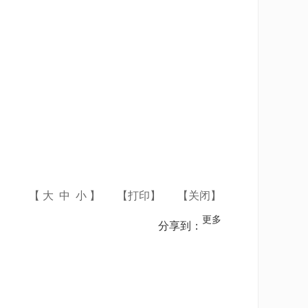
【
大
中
小
】
【
打印
】
【
关闭
】
更多
分享到：