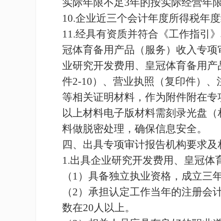
实际年限不足3年的按实际经营年
10.企业近三个会计年度所得税年
11.经具有资质并符合《工作指
冠体育备用产品（服务）收入专项
业研究开发费用、皇冠体育备用产
件2-10）、营业执照（复印件）
等相关证明材料，作为附件附在专
以上材料电子版材料需刻录光盘（
料做脱密处理，确保信息安全。
四、出具专项审计报告机构要求及
1.出具企业研究开发费用、皇冠
（1）具备独立执业资格，成立三
（2）承担认定工作当年的注册会
数在20人以上。