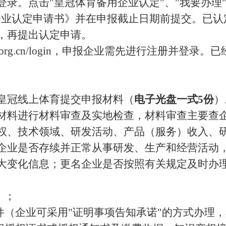
录。点击"皇冠体育备用企业认定"、"我要办理
企业认定申请书》并在申报截止日期前提交。已认
，再提出认定申请。
natorch.org.cn/login，申报企业需先进行注
皇冠线上体育
提交申报材料
（
电子光盘一式
5份
）
材料进行材料审查及实地检查，材料审查主要查
权、技术领域、研发活动、产品（服务）收入、
企业是否存续并正常从事研发、生产和经营活动
大变化信息；更名企业是否按照有关规定及时办
》；
件（企业可采用"证明事项告知承诺"的方式办理