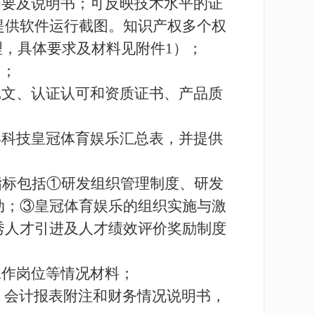
摘要及说明书；可反映技术水平的证
提供软件运行截图。知识产权多个权
理，具体要求及材料见附件1）；
）；
批文、认证认可和资质证书、产品质
年科技皇冠体育娱乐汇总表，并提供
指标包括①研发组织管理制度、研发
动；③皇冠体育娱乐的组织实施与激
秀人才引进及人才绩效评价奖励制度
工作岗位等情况材料；
表、会计报表附注和财务情况说明书，