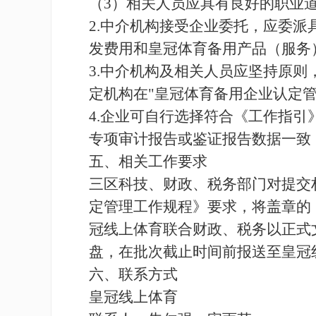
（3）相关人员应具有良好的职业
2.中介机构接受企业委托，应委
发费用和皇冠体育备用产品（服务
3.中介机构及相关人员应坚持原
定机构在"皇冠体育备用企业认定
4.企业可自行选择符合《工作指
专项审计报告或鉴证报告数据一致
五、相关工作要求
三
区科技、财政、税务部门对提交
定管理工作规程》要求，将盖章的
冠线上体育联合财政、税务以正式
盘，在批次截止时间前报送至皇冠
六、联系方式
皇冠线上体育