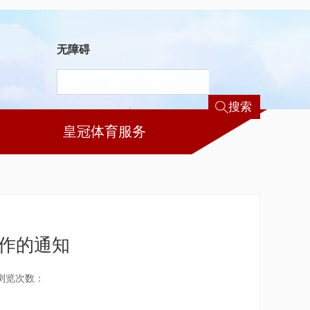
无障碍
搜索
皇冠体育服务
工作的通知
浏览次数：