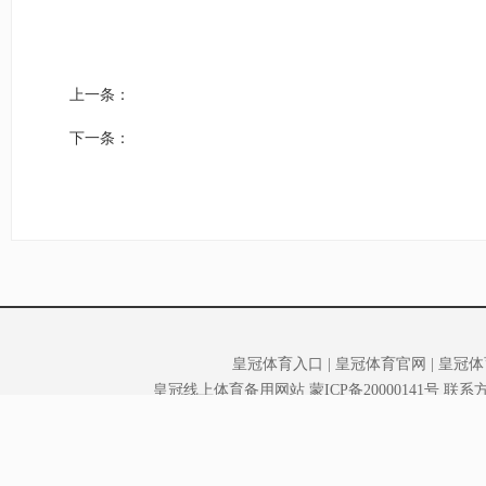
上一条：
下一条：
皇冠体育入口
|
皇冠体育官网
|
皇冠体
皇冠线上体育备用网站
蒙ICP备20000141号
联系方式
地址：滨河区市行政中心A座4楼43
网站标识码：1503000011
蒙公网安备：15030