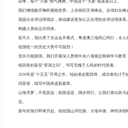
四季，每个"小家"热气腾腾，中国这个"大家"就蒸蒸日上。
我们继续敞开胸怀拥抱世界。上合组织天津峰会、全球妇女峰
我提出全球治理倡议，推动建设更加公正合理的全球治理体系
构建人类命运共同体。
前不久，我出席了全运会开幕式，粤港澳三地同心同行，令人
祖国统一的历史大势不可阻挡！
党兴方能国强。我们开展深入贯彻中央八项规定精神学习教育
续回答好延安"窑洞之问"，书写无愧于人民的时代答卷。
2026年是"十五五"开局之年。锐始者必图其终，成功者先
同富裕，续写中国奇迹新篇章。
山海寻梦，不觉其远；前路迢迢，阔步而行。让我们拿出跃马
实。
新年的旭日即将升起。祝祖国山河壮丽、大地丰饶，神州沐朝