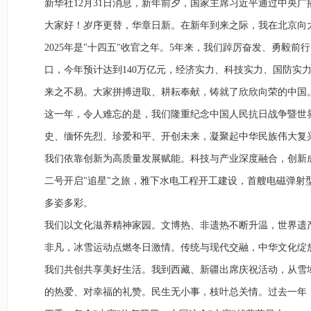
新华社12月31日消息，新年前夕，国家主席习近平通过中央
大家好！岁序更替，华章日新。在新年到来之际，我在北京向
2025年是"十四五"收官之年。5年来，我们踔厉奋发、勇
口，今年预计达到140万亿元，经济实力、科技实力、国防实
来之不易。大家拼搏进取、耕耘奉献，铸就了欣欣向荣的中国
这一年，令人难忘的是，我们隆重纪念中国人民抗日战争暨世
史、缅怀先烈、珍爱和平、开创未来，凝聚起中华民族伟大复
我们依靠创新为高质量发展赋能。科技与产业深度融合，创新
二号开启"追星"之旅，雅下水电工程开工建设，首艘电磁弹射
多姿多彩。
我们以文化滋养精神家园。文博热、非遗热不断升温，世界遗产
非凡，冰雪运动点燃冬日激情。传统与现代交融，中华文化绽
我们共创共享美好生活。我到西藏、新疆出席庆祝活动，从雪
的热爱、对幸福的礼赞。民生无小事，枝叶总关情。过去一年