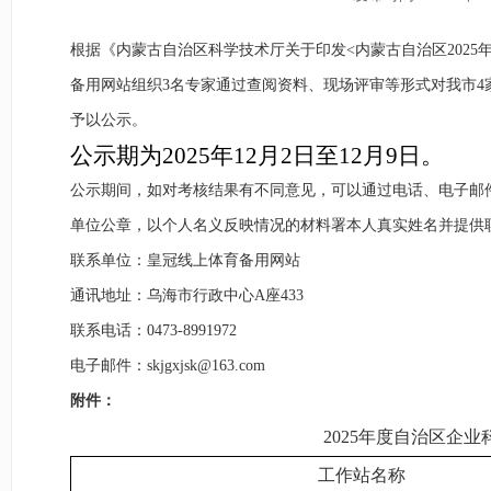
根据
《内蒙古自治区科学技术厅关于印发
<
内蒙古自治区
2025
备用网站
组织
3
名专家通过查阅资料、现场评审等形式对
我
市
4
予以公示。
公示期为
2025
年
12
月
2
日至
12
月
9
日。
公示期间，如对考核结果有不同意见，可以通过电话、电子邮
单位公章，以个人名义反映情况的材料署本人真实姓名并提供
联系单位
：
皇冠线上体育备用网站
通讯地址：乌海市行政中心
A
座
433
联系电话：
0473-8991972
电子邮件：
skjgxjsk
@
163.com
附件：
2025
年度自治区
企业
工作站名称