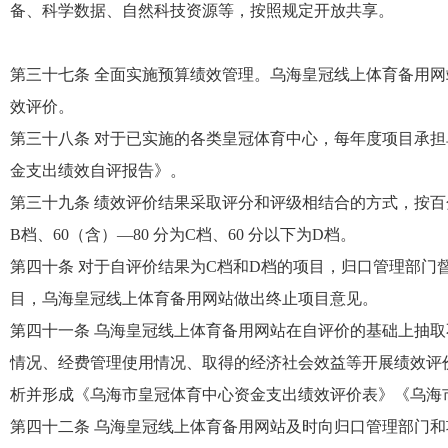
备、科学数据、自然科技资源等，按照规定开放共享。
第
三十
七
条
全面实施预算绩效管理。乌海皇冠线上体育备用网
效评价。
第
三
十
八
条
对于已实施的各类皇冠体育中心，每年度项目承担
金支出绩效自评报告》。
第
三十九
条
绩效评价结果采取评分和评级相结合的方式，按百
B
档、
60
（含）
—80
分为
C
档、
60
分以下为
D
档。
第
四十
条
对于自评价结果为
C
档和
D
档的项目，归口管理部门
目，乌海皇冠线上体育备用网站做出终止项目意见。
第四十
一
条
乌海
皇冠线上体育备用网站在自评价的基础上抽取
情况、经费管理使用情况、取得的经济社会效益等开展绩效评
析并形成《乌海市皇冠体育中心资金支出绩效评价表》《乌海
第四十
二
条
乌海皇冠线上体育备用网站及时向归口管理部门和