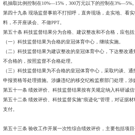
机抽取比例控制在
10
%
—
15
%
，
300
万元以下的控制在
3
%
—
5
%
第
四十九
条
现场监督事前不打招呼，直奔现场，走实地、看实
料，不开座谈会、不做
PPT
。
第
五十
条
科技监督结果分为合格、建议整改和不合格，应包括
（一）科技监督结果为合格的皇冠体育中心，继续实施。
（二）科技监督结果为建议整改的皇冠体育中心，下达整改通
不合格的，按照监督不合格处理。
（三）科技监督结果为不合格的皇冠体育中心，采取约谈、通
申报资格等处理措施。涉嫌违纪的移交纪检监察部门处理，涉
第五十
一
条
绩效评价、科技监督结果按有关规定纳入科研诚信
第五十
二
条
绩效评价、科技监督实施
"
痕迹化
"
管理，对证据材
支付。
第五十
三
条
验收工作开展一次性综合绩效评价，
主要包括项目