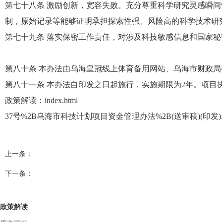
第
七十
八
条
激励创新，宽容失败。充分尊重科学研究灵感瞬间
制，原始记录等能够证明承担探索性强、风险高的科学技术研
第
七十九
条
落实
保密
工作责任
，对涉及科技敏感信息和国家秘
第
八十
条
本办法由
乌海皇冠线上体育备用网站
、
乌海市财政局
第
八十
一
条
本办法自
印发之日
起施行，实施期限为
2
年。项目
政策解读：
index.html
37号%2B乌海市科技计划项目资金管理办法%2B(送审稿)(印发).p
上一条：
下一条：
政策解读