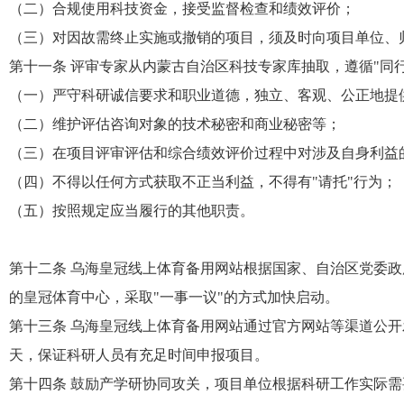
（二）合规使用科技资金，接受监督检查和绩效评价；
（三）对因故需终止实施或撤销的项目，须及时向项目单位
、
第十
一
条
评审
专家从内蒙古自治区科技专家库抽取，遵循
"
同
（一）严守科研诚信要求和职业道德，独立、客观、公正地提
（二）维护评估咨询对象的技术秘密和商业秘密等；
（三）在项目评审评估和综合绩效评价过程中对涉及自身利益
（四）不得以任何方式获取不正当利益，不得有
"
请托
"
行为；
（五）按照规定应当履行的其他职责。
第
十
二
条
乌海皇冠线上体育备用网站
根据国家、自治区党委政
的
皇冠体育中心
，采取
"
一事一议
"
的方式加快启动。
第十
三
条
乌海皇冠线上体育备用网站
通过官方网站等渠道公开
天
，保证科研人员有充足时间申报项目。
第十
四
条
鼓励产学研协同攻关，
项目单位根据科研工作实际需