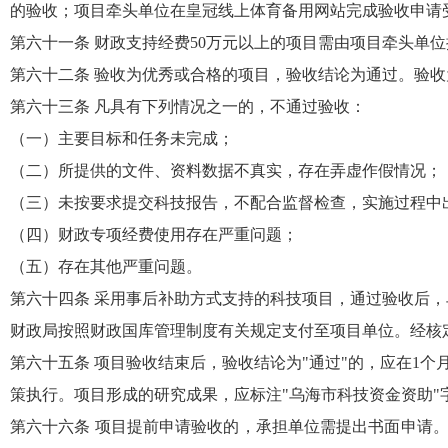
的验收；项目牵头单位在皇冠线上体育备用网站完成验收申请
第六十
一
条
财政支持经费
50
万元以上的项目需由项目牵头单位
第六十
二
条
验收
为优秀或合格的项目，验收结论为通过。
验收
第六十
三
条
凡具有下列情况之一的，不通过验收：
（
一
）主要目标和任务未完成；
（
二
）所提供的文件、资料数据不真实，存在弄虚作假情况；
（
三
）未按要求提交科技报告，不配合监督检查，实施过程中
（
四
）财政专项经费使用存在严重问题；
（
五
）存在其他严重问题。
第
六十
四
条
采用
事
后补助方式支持的
科技
项目，通过验收后，
财政局按照财政国库管理制度有关规定支付至项目单位。经核
第六十
五
条
项目验收结束后，
验收
结论为
"
通过
"
的，应在
1
个
策执行。项目形成的研究成果，应标注
"
乌海市科技
资金
资助
"
第六十
六
条
项目提前申请验收的，承担单位需提出书面申请