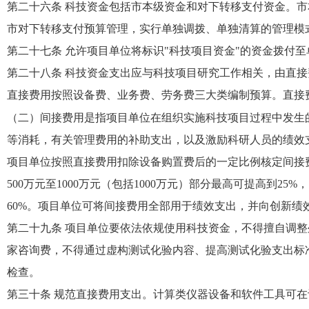
第二十
六
条
科技资金包括市本级资金和对下转移支付资金。市
市对下转移支付预算管理，实行单独调拨、单独清算的管理模
第二十
七
条
允许项目单位将标识
"
科技
项目资金
"
的资金拨付至
第二十
八
条
科技资金支出应与
科技
项目研究工作相关，由直接
直接费用按照设备费、业务费、劳务费三大类编制预算。直接
（二）间接费用是指项目单位在组织实施
科技
项目过程中发生
等消耗，有关管理费用的补助支出，以及激励科研人员的绩效
项目单位按照直接费用扣除设备购置费后的一定比例核定间接
500
万元至
1000
万元（包括
1000
万元）部分最高可提高到
25%
，
60%
。项目单位可将间接费用全部用于绩效支出，并向创新绩
第
二十九
条
项目单位要依法依规使用
科技
资金，不得擅自调整
家咨询费，不得通过虚构测试化验内容、提高测试化验支出标
检查。
第三十条
规范直接费用支出。
计算类仪器设备和软件工具可在