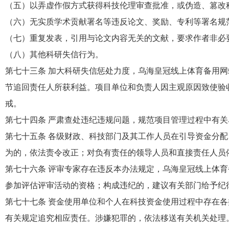
（五）以弄虚作假方式获得科技伦理审查批准，或伪造、篡改
（六）无实质学术贡献署名等违反论文、奖励、专利等署名规
（七）重复发表，引用与论文内容无关的文献，要求作者非必
（八）其他科研失信行为。
第
七十
三
条
加大科研失信惩处力度，
乌海
皇冠线上体育备用网
节追回责任人所获利益。项目单位和负责人因主观原因致使验
戒。
第七十
四
条
严肃查处违纪违规问题，规范项目
管理
过程中有关
第
七十
五
条
各级财政、科技部门及其工作人员在引导资金分配
为的，依法责令改正；对负有责任的领导人员和直接责任人员
第
七
十
六
条
评审专家存在违反本办法规定，
乌海皇冠线上体育
参加评估评审活动的资格；构成违纪的，建议有关部门给予纪
第
七十
七
条
资金使用单位和个人在
科技
资金使用过程中存在各
有关规定追究相应责任。涉嫌犯罪的，依法移送有关机关处理