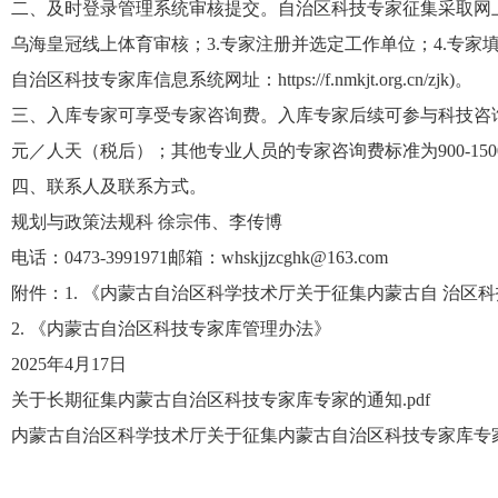
二、
及时登录管理系统审核提交。自治区科技专家征集
采取网
乌海皇冠线上体育审核；
3.
专家注册并选定工作单位；
4.
专家
自治区科技专家库信息系统网址：
https://f.nmkjt.org.cn/zjk)
。
三、入库专家可享受专家咨询费。入库专家后续可参与科技咨
元／人天（税后）；其他专业人员的专家咨询费标准为
900-150
四、
联系
人及联系方式。
规划与政策法规科
徐宗伟、李传博
电话：
0473-399
1971
邮箱
：
whskj
j
zcghk
@163.com
附件：
1.
《内蒙古自治区科学技术厅关于征集内蒙古自
治区科
2
.
《内蒙古自治区科技专家库管理办法》
2025
年
4
月
1
7
日
关于长期征集内蒙古自治区科技专家库专家的通知.pdf
内蒙古自治区科学技术厅关于征集内蒙古自治区科技专家库专家的