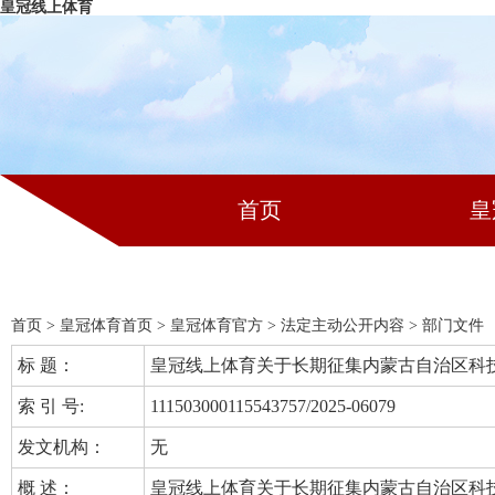
皇冠线上体育
首页
皇
首页
>
皇冠体育首页
>
皇冠体育官方
>
法定主动公开内容
>
部门文件
标 题：
皇冠线上体育关于长期征集内蒙古自治区科技
索 引 号:
111503000115543757/2025-06079
发文机构：
无
概 述：
皇冠线上体育关于长期征集内蒙古自治区科技