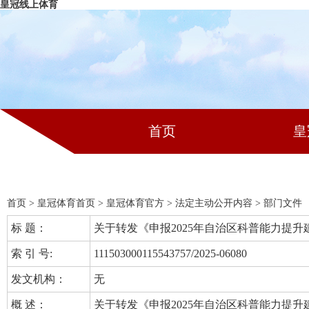
皇冠线上体育
首页
皇
首页
>
皇冠体育首页
>
皇冠体育官方
>
法定主动公开内容
>
部门文件
标 题：
关于转发《申报2025年自治区科普能力提
索 引 号:
111503000115543757/2025-06080
发文机构：
无
概 述：
关于转发《申报2025年自治区科普能力提