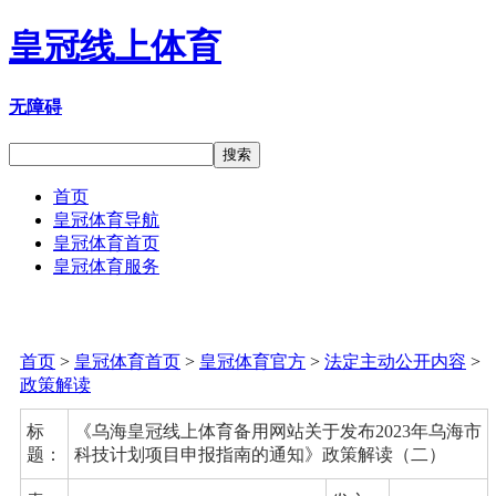
皇冠线上体育
无障碍
搜索
首页
皇冠体育导航
皇冠体育首页
皇冠体育服务
首页
>
皇冠体育首页
>
皇冠体育官方
>
法定主动公开内容
>
政策解读
标
《乌海皇冠线上体育备用网站关于发布2023年乌海市
题：
科技计划项目申报指南的通知》政策解读（二）