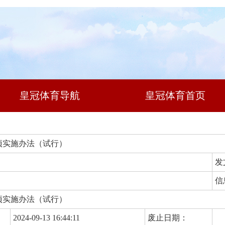
皇冠体育导航
皇冠体育首页
项实施办法（试行）
发
信
项实施办法（试行）
2024-09-13 16:44:11
废止日期：