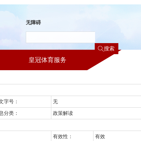
无障碍
搜索
皇冠体育服务
文字号：
无
息分类：
政策解读
有效性：
有效