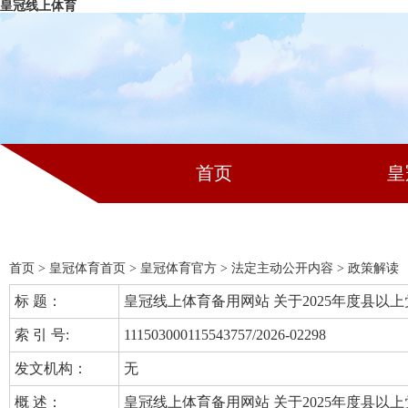
皇冠线上体育
首页
皇
首页
>
皇冠体育首页
>
皇冠体育官方
>
法定主动公开内容
>
政策解读
标 题：
皇冠线上体育备用网站 关于2025年度县
索 引 号:
111503000115543757/2026-02298
发文机构：
无
概 述：
皇冠线上体育备用网站 关于2025年度县