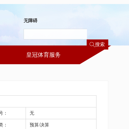
无障碍
搜索
皇冠体育服务
号：
无
类：
预算/决算