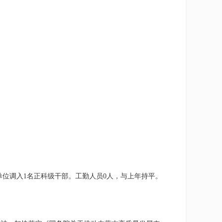
单位调入1名正科级干部
。
工勤人员
0
人，
与
上年持平。