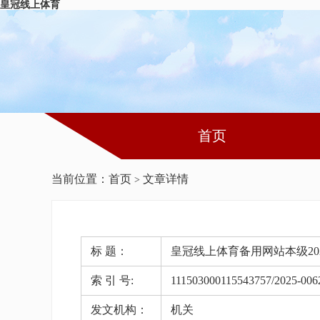
皇冠线上体育
首页
当前位置：
首页
文章详情
>
标 题：
皇冠线上体育备用网站本级20
索 引 号:
111503000115543757/2025-006
发文机构：
机关