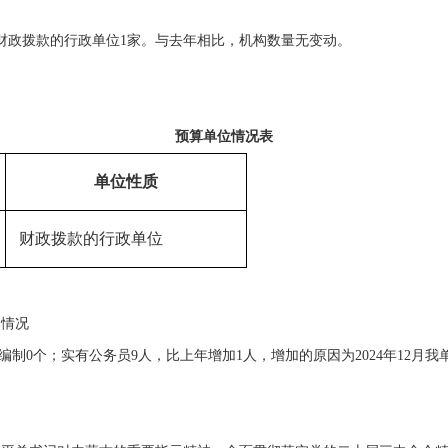
中财政拨款的行政单位1家。与去年相比，
机构数量
无变动。
：
预算单位情况表
单位性质
财政拨款的行政单位
本情况
编制
0
个；
实有公务员
9
人，比上年
增加
1
人，
增加
的原因为
2024
年
12
月我