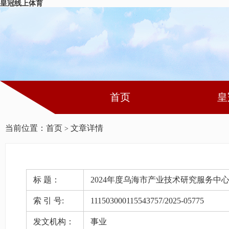
皇冠线上体育
首页
皇
当前位置：
首页
文章详情
>
标 题：
2024年度乌海市产业技术研究服务中
索 引 号:
111503000115543757/2025-05775
发文机构：
事业