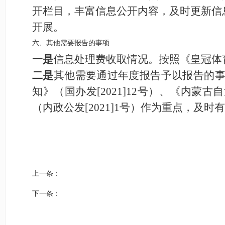
开栏目，丰富信息公开内容，及时更新信
开展。
六、其他需要报告的事项
一是
信息处理费收取情况。按照《皇冠体
二是
其他需要通过年度报告予以报告的事
知》（国办发[2021]12号）、《内蒙
（内政公发[2021]1号）作为重点，及
上一条：
下一条：