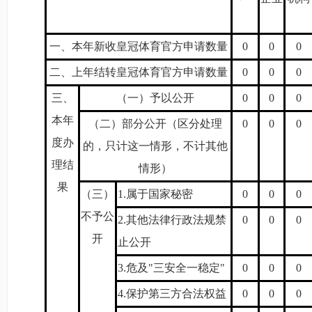
一、本年新收皇冠体育官方申请数量
0
0
0
二、上年结转皇冠体育官方申请数量
0
0
0
三、
（一）予以公开
0
0
0
本年
（二）部分公开（区分处理
0
0
0
度办
的，只计这一情形，不计其他
理结
情形）
果
（三）
1.属于国家秘密
0
0
0
不予公
2.其他法律行政法规禁
0
0
0
开
止公开
3.危及"三安全一稳定"
0
0
0
4.保护第三方合法权益
0
0
0