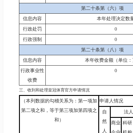
第二十条第（六）项
信息内容
本年处理决定数
行政处罚
0
行政强制
0
第二十条第（八）项
信息内容
本年收费金额（单位：
行政事业性
0
收费
三、收到和处理皇冠体育官方申请情况
（本列数据的勾稽关系为：第一项加
申请人情况
第二项之和，等于第三项加第四项之
自
法
和）
然
商业
科研
人
企业
机构