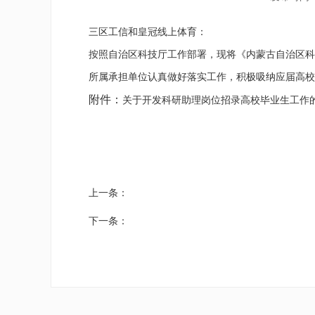
三区工信和皇冠线上体育：
按照自治区科技厅工作部署，现将《内蒙古自治区科
所属承担单位认真做好落实工作，积极吸纳应届高校
附件：
关于开发科研助理岗位招录高校毕业生工作的通
上一条：
下一条：