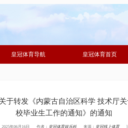
皇冠体育导航
皇冠体育首页
关于转发《内蒙古自治区科学 技术厅关
校毕业生工作的通知》的通知
025年06月16日
作者：
皇冠体育娱乐科
来源：
皇冠线上体育