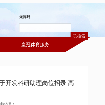
无障碍
搜索
皇冠体育服务
于开发科研助理岗位招录 高
浏览次数：