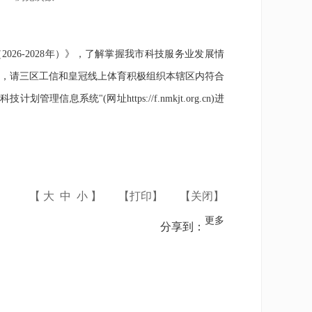
6-2028年）》，了解掌握我市科技服务业发展情
，请三区工信和皇冠线上体育积极组织本辖区内符合
统"(网址https://f.nmkjt.org.cn)进
【
大
中
小
】
【
打印
】
【
关闭
】
更多
分享到：