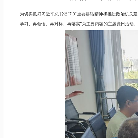
为切实抓好习近平总书记"7.9"重要讲话精神和推进政治机关
学习、再领悟、再对标、再落实"为主要内容的主题党日活动
。