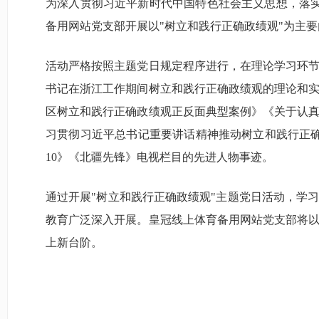
为深入贯彻习近平新时代中国特色社会主义思想，落实
备用网站党支部开展以"树立和践行正确政绩观"为主
活动严格按照主题党日规定程序进行，在理论学习环
书记在浙江工作期间树立和践行正确政绩观的理论和
区树立和践行正确政绩观正反面典型案例》《关于认
习贯彻习近平总书记重要讲话精神推动树立和践行正确
10》《北疆先锋》电视栏目的先进人物事迹。
通过开展"树立和践行正确政绩观"主题党日活动，学
教育广泛深入开展。皇冠线上体育备用网站党支部将
上新台阶。