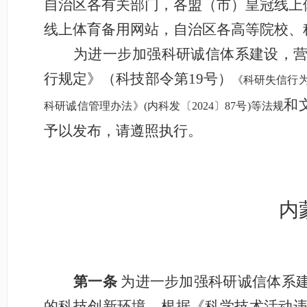
自治区各有关部门，
各盟（市）皇冠线上
线上体育备用网站，自治区各高等院校、
为
进一步加强科研诚信体系建设，
行规定》（
科技部令
第
19号
）
《科研失信行
和
科研诚信管理办法》(内科发〔2024〕87号)等法规
予以发布，请遵照执行。
内
第一条
为进一步加强科研诚信体系
的科技创新环境，根据《科学技术
活动