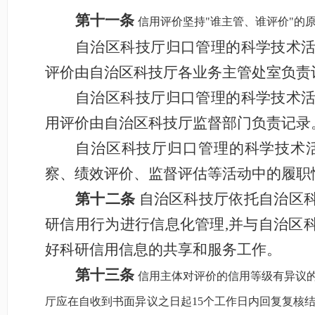
第十一条
信用评价坚持
"谁主管、谁评价"的
自治区科技厅
归口管理的
科学技术
评价由自治区科技厅各业务主管处室负责
自治区科技厅
归口管理的
科学技术
用评价由自治区科技厅监督部门负责记录
自治区科技厅
归口管理的科学技术
察、绩效评价、监督评估等活动中的履职
第十二条
自治区科技厅依托自治区
研信用行为进行信息化管理
,并
与
自治区
好科研信用信息的共享和服务工作。
第十三条
信用主体对评价的信用等级有异议
厅应在自收到书面异议之日起
15个工作日内回复复核