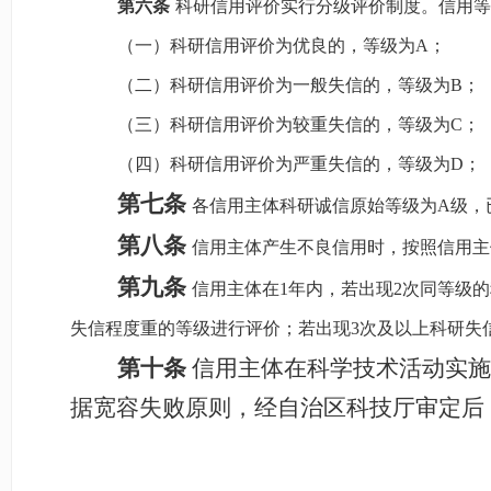
第六条
科研信用评价实行分级评价制度。信用等
（一）科研信用评价为优良的，等级为
A；
（二）科研信用评价为一般失信的，等级为
B；
（三）科研信用评价为较重失信的，等级为
C；
（四）科研信用评价为严重失信的，等级为
D；
第七条
各信用主体科研诚信原始等级为
A级，
第八条
信用主体产生不良信用时，按照信用主
第九条
信用主体在
1年内，若出现2次同等级
失信程度重的等级进行评价；若出现3次及以上科研失
第十条
信用
主体在
科学技术
活动实施
据宽容失败原则，经
自治区科技厅
审
定
后